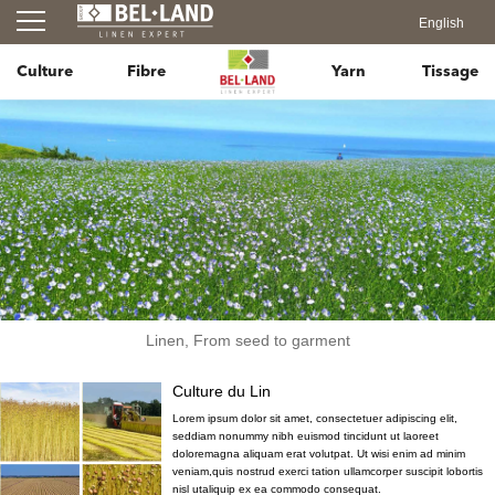
English
Culture
Fibre
Yarn
Tissage
Linen, From seed to garment
Culture du Lin
Lorem ipsum dolor sit amet, consectetuer adipiscing elit,
seddiam nonummy nibh euismod tincidunt ut laoreet
doloremagna aliquam erat volutpat. Ut wisi enim ad minim
veniam,quis nostrud exerci tation ullamcorper suscipit lobortis
nisl utaliquip ex ea commodo consequat.